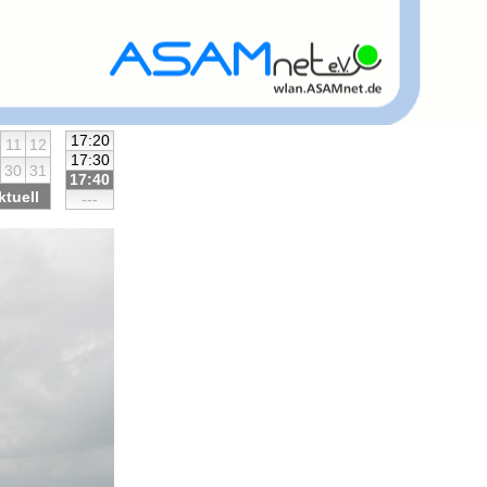
17:20
11
12
17:30
30
31
17:40
ktuell
---