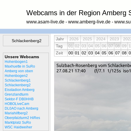
Webcams in der Region Amberg S
www.asam-live.de - www.amberg-live.de - www.sur
Jahr
2026
2025
2024
2023
202
Schlackenberg2
Tag
01
02
03
04
05
06
07
08
09
1
Zeit
00
01
02
03
04
05
06
07
08
0
Unsere Webcams
Hohenbogen1
Maxhuette in SuRo
Amberg von oben
Hohenbogen2
Schlackenberg1
Schlackenberg2
Eisstadion Amberg
Grenzlandturm
Sektor-F DB0HHB
HOBOLiveCam
DL0AO nach Amberg
Mariahilfberg2
Oberpfalzturm2 HiRes
Marktplatz SuRo
WSC Haidweiher