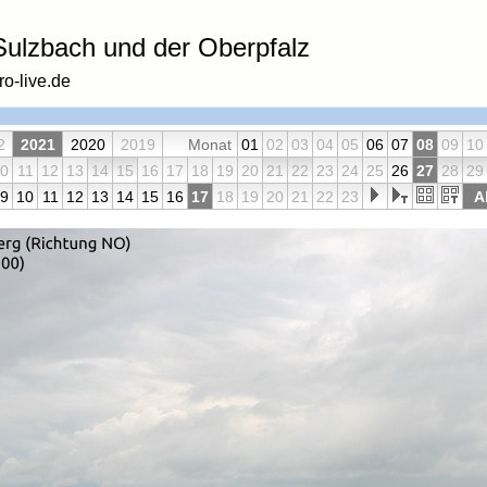
ulzbach und der Oberpfalz
o-live.de
2
2021
2020
2019
Monat
01
02
03
04
05
06
07
08
09
10
0
11
12
13
14
15
16
17
18
19
20
21
22
23
24
25
26
27
28
29
9
10
11
12
13
14
15
16
17
18
19
20
21
22
23
A