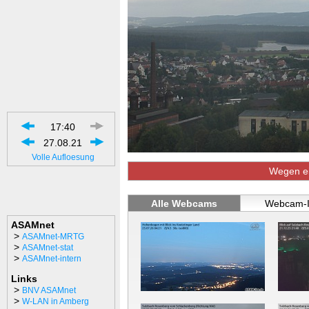
17:40
27.08.21
Volle Aufloesung
Wegen ein
Alle Webcams
Webcam-I
ASAMnet
>
ASAMnet-MRTG
>
ASAMnet-stat
>
ASAMnet-intern
Links
>
BNV ASAMnet
>
W-LAN in Amberg