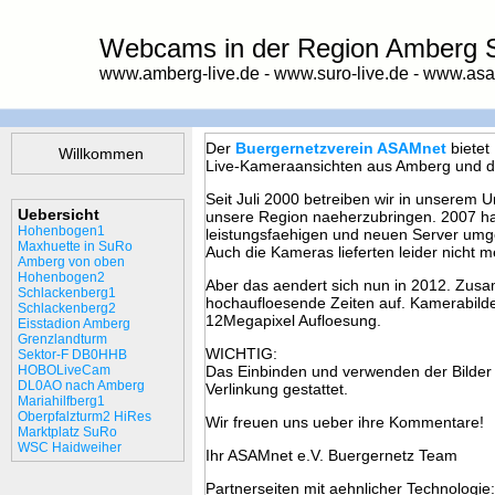
Webcams in der Region Amberg S
www.amberg-live.de - www.suro-live.de - www.asa
Der
Buergernetzverein ASAMnet
bietet
Willkommen
Live-Kameraansichten aus Amberg und d
Seit Juli 2000 betreiben wir in unserem
Uebersicht
unsere Region naeherzubringen. 2007 ha
Hohenbogen1
leistungsfaehigen und neuen Server umges
Maxhuette in SuRo
Auch die Kameras lieferten leider nicht m
Amberg von oben
Hohenbogen2
Aber das aendert sich nun in 2012. Zu
Schlackenberg1
hochaufloesende Zeiten auf. Kamerabilder
Schlackenberg2
12Megapixel Aufloesung.
Eisstadion Amberg
Grenzlandturm
WICHTIG:
Sektor-F DB0HHB
HOBOLiveCam
Das Einbinden und verwenden der Bilder 
DL0AO nach Amberg
Verlinkung gestattet.
Mariahilfberg1
Oberpfalzturm2 HiRes
Wir freuen uns ueber ihre Kommentare!
Marktplatz SuRo
WSC Haidweiher
Ihr ASAMnet e.V. Buergernetz Team
Partnerseiten mit aehnlicher Technologie: